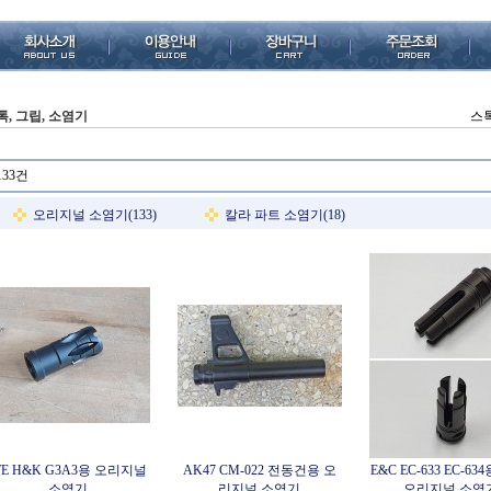
톡, 그립, 소염기
스톡
133건
오리지널 소염기(133)
칼라 파트 소염기(18)
E H&K G3A3용 오리지널
AK47 CM-022 전동건용 오
E&C EC-633 EC-63
소염기
리지널 소염기
오리지널 소염