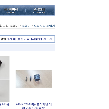
, 그립, 소염기
>
소염기
>
오리지널 소염기
정렬 :
[가격]
[높은가격]
[제품명]
[제조사]
4용 M4용
AK47 CM028용 오리지널 메
기
탈 소염기(핀포함)