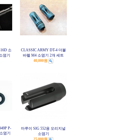
16D 소
CLASSIC ARMY DT-4 더블
 소염기
바렐 M4 소염기 2개 세트
40,000원
49P P-
마루이 SIG 552용 오리지널
 소염기
소염기
25,000원