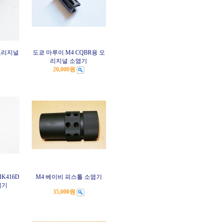
 오리지널
도쿄 마루이 M4 CQBR용 오
리지널 소염기
20,000원
K416D
M4 베이비 피스톨 소염기
염기
35,000원