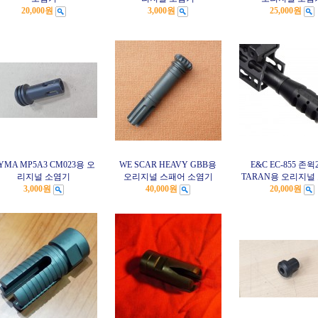
20,000원
3,000원
25,000원
YMA MP5A3 CM023용 오
WE SCAR HEAVY GBB용
E&C EC-855 존윅2
리지널 소염기
오리지널 스패어 소염기
TARAN용 오리지널
3,000원
40,000원
20,000원