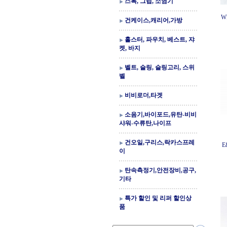
스톡, 그립, 소염기
W
건케이스,캐리어,가방
홀스터, 파우치, 베스트, 쟈
켓, 바지
벨트, 슬링, 슬링고리, 스위
벨
비비로더,타겟
소음기,바이포드,유탄-비비
샤워-수류탄,나이프
건오일,구리스,락카스프레
E
이
탄속측정기,안전장비,공구,
기타
특가 할인 및 리퍼 할인상
품