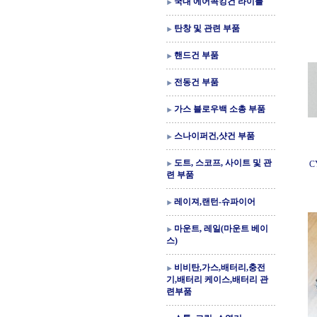
국내 에어콕킹건 라이플
탄창 및 관련 부품
핸드건 부품
전동건 부품
가스 블로우백 소총 부품
스나이퍼건,샷건 부품
도트, 스코프, 사이트 및 관
C
련 부품
레이져,랜턴-슈파이어
마운트, 레일(마운트 베이
스)
비비탄,가스,배터리,충전
기,배터리 케이스,배터리 관
련부품