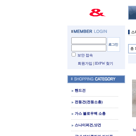
스
총 
보안 접속
회원가입
|
ID/PW 찾기
핸드건
전동건(전동소총)
가스 블로우백 소총
스나이퍼건,샷건
W