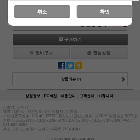
RST 16458 기가 파워업
18,000
원
+1
-1
파이어링 밸브
취소
확인
총 상품 금액
18,000
원
구매하기
장바구니
관심상품
상품리뷰
[0]
상점정보
PC버젼
이용안내
고객센터
커뮤니티
상호명 : 건앤건
대표 : 김민성 | 개인정보 보호 책임자 : 김민성
사업자등록번호 :124-40-07377 | 통신판매업신고번호 : 제2016-수원권선-0051호
전화 : 031-222-5878,010-7239-5878,010-7220-5878,010-6730-8009 | 팩스 :
031-696-6396
주소 : 경기도 수원시 권선구 세류동 1124-4번지
이용약관
|
개인정보처리방침