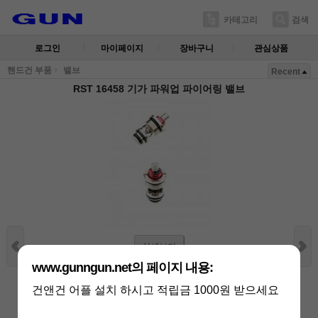
카테고리
검색
로그인
마이페이지
장바구니
관심상품
핸드건 부품
밸브
Recent
RST 16458 기가 파워업 파이어링 밸브
상세보기
www.gunngun.net의 페이지 내용:
상품가 :
18,000
원
적립금:360원
남은 수량 :
11 개
건앤건 어플 설치 하시고 적립금 1000원 받으세요
배송비 :
(조건)
!
지역별
!