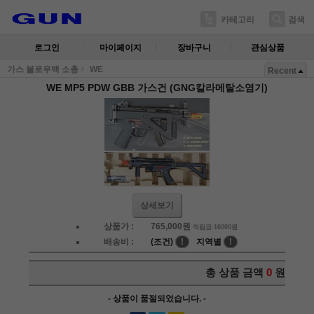
카테고리
검색
로그인
마이페이지
장바구니
관심상품
가스 블로우백 소총
WE
Recent
WE MP5 PDW GBB 가스건 (GNG칼라메탈소염기)
상세보기
상품가 :
765,000
원
적립금:16000원
배송비 :
(조건)
!
지역별
!
총 상품 금액
0
원
- 상품이 품절되었습니다. -