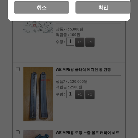
취소
확인
WE MP5 GBB용 50번 부품
상품가 :
5,000원
적립금 :
100원
수량 :
+1
-1
WE MP5용 클래식 에디션 롱 탄창
상품가 :
120,000원
적립금 :
2500원
수량 :
+1
-1
WE MP5용 로딩 노즐 볼트 캐리어 세트