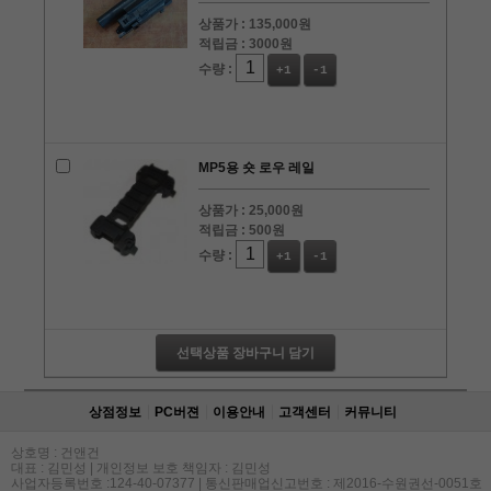
상품가 :
135,000원
적립금 :
3000원
수량 :
+1
-1
MP5용 숏 로우 레일
상품가 :
25,000원
적립금 :
500원
수량 :
+1
-1
선택상품 장바구니 담기
상점정보
PC버젼
이용안내
고객센터
커뮤니티
상호명 : 건앤건
대표 : 김민성 | 개인정보 보호 책임자 : 김민성
사업자등록번호 :124-40-07377 | 통신판매업신고번호 : 제2016-수원권선-0051호