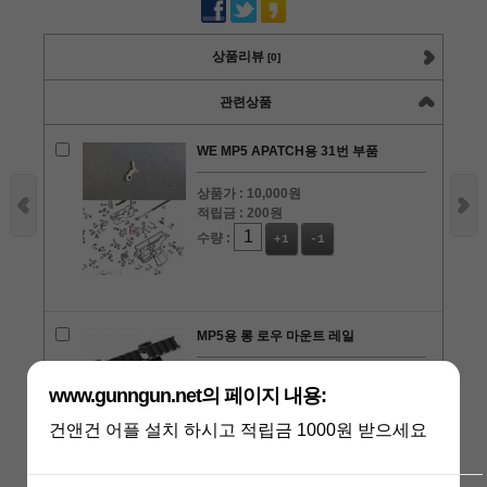
상품리뷰
[0]
관련상품
WE MP5 APATCH용 31번 부품
상품가 :
10,000원
적립금 :
200원
수량 :
+1
-1
MP5용 롱 로우 마운트 레일
상품가 :
27,000원
www.gunngun.net의 페이지 내용:
적립금 :
540원
수량 :
+1
-1
건앤건 어플 설치 하시고 적립금 1000원 받으세요