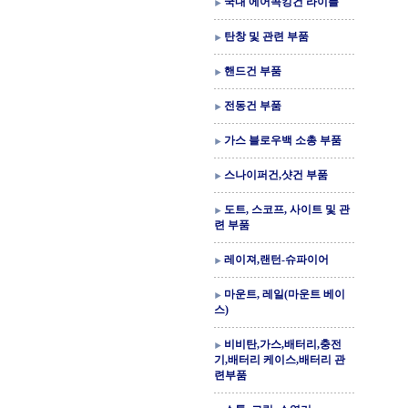
국내 에어콕킹건 라이플
탄창 및 관련 부품
핸드건 부품
전동건 부품
가스 블로우백 소총 부품
스나이퍼건,샷건 부품
도트, 스코프, 사이트 및 관
련 부품
레이져,랜턴-슈파이어
마운트, 레일(마운트 베이
스)
비비탄,가스,배터리,충전
기,배터리 케이스,배터리 관
련부품