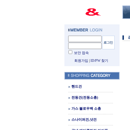
보안 접속
회원가입
|
ID/PW 찾기
핸드건
전동건(전동소총)
가스 블로우백 소총
스나이퍼건,샷건