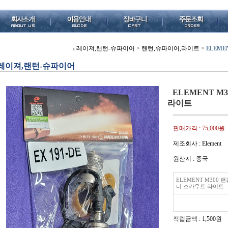
레이져,랜턴-슈파이어
>
랜턴,슈파이어,라이트
>
ELEME
레이져,랜턴-슈파이어
ELEMENT M
라이트
판매가격 :
75,000원
제조회사 : Element
원산지 : 중국
ELEMENT M300 탠
니 스카우트 라이트
적립금액 :
1,500원