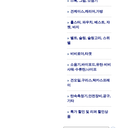
스톡, 그립, 소염기
건케이스,캐리어,가방
홀스터, 파우치, 베스트, 쟈
켓, 바지
벨트, 슬링, 슬링고리, 스위
벨
비비로더,타겟
소음기,바이포드,유탄-비비
샤워-수류탄,나이프
건오일,구리스,락카스프레
이
탄속측정기,안전장비,공구,
기타
특가 할인 및 리퍼 할인상
품