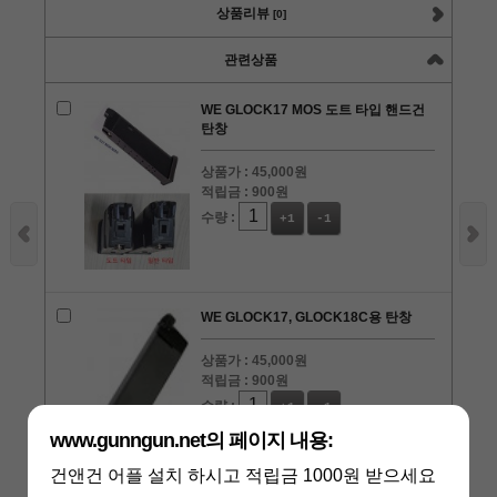
상품리뷰
[0]
관련상품
WE GLOCK17 MOS 도트 타입 핸드건
탄창
상품가 :
45,000원
적립금 :
900원
수량 :
+1
-1
WE GLOCK17, GLOCK18C용 탄창
상품가 :
45,000원
적립금 :
900원
수량 :
+1
-1
www.gunngun.net의 페이지 내용:
건앤건 어플 설치 하시고 적립금 1000원 받으세요