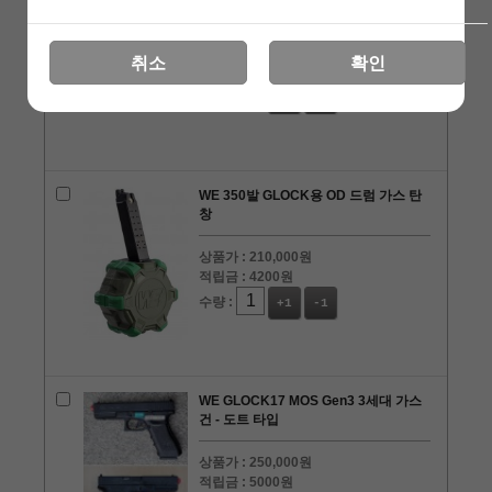
WE G18C용 50발 롱 탄창
상품가 :
80,000원
취소
확인
적립금 :
1600원
수량 :
+1
-1
WE 350발 GLOCK용 OD 드럼 가스 탄
창
상품가 :
210,000원
적립금 :
4200원
수량 :
+1
-1
WE GLOCK17 MOS Gen3 3세대 가스
건 - 도트 타입
상품가 :
250,000원
적립금 :
5000원