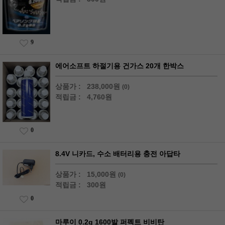
9
에어소프트 하절기용 건가스 20개 한박스
상품가 :
238,000원
(0)
적립금 :
4,760원
0
8.4V 니카드, 수소 배터리용 충전 아답타
상품가 :
15,000원
(0)
적립금 :
300원
0
마루이 0.2g 1600발 퍼펙트 비비탄