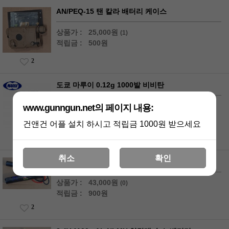
AN/PEQ-15 탠 칼라 배터리 케이스
상품가 :
25,000원
(1)
적립금 :
500원
2
도쿄 마루이 0.12g 1000발 비비탄
상품가 :
5,500원
www.gunngun.net의 페이지 내용:
(0)
적립금 :
110원
건앤건 어플 설치 하시고 적립금 1000원 받으세요
3
취소
확인
9.6V 1600mAh NI-MH 양갈래 수소 배터리
상품가 :
43,000원
(0)
적립금 :
900원
2