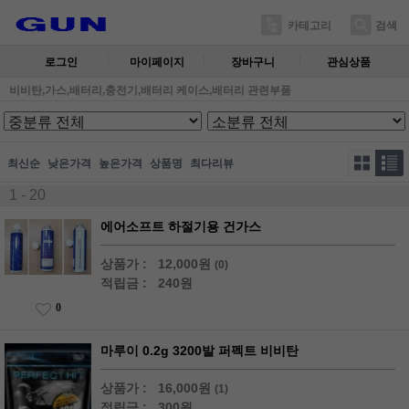
카테고리
검색
로그인
마이페이지
장바구니
관심상품
비비탄,가스,배터리,충전기,배터리 케이스,배터리 관련부품
최신순
낮은가격
높은가격
상품명
최다리뷰
1 - 20
에어소프트 하절기용 건가스
상품가 :
12,000원
(0)
적립금 :
240원
0
마루이 0.2g 3200발 퍼펙트 비비탄
상품가 :
16,000원
(1)
적립금 :
300원