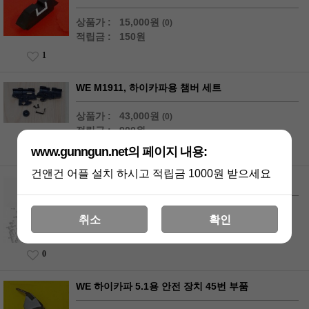
상품가 :
15,000원
(0)
적립금 :
150원
1
WE M1911, 하이카파용 챔버 세트
상품가 :
43,000원
(0)
적립금 :
900원
0
www.gunngun.net의 페이지 내용:
건앤건 어플 설치 하시고 적립금 1000원 받으세요
WE M84 CHEETA용 트리거 레버 48번 부품
상품가 :
16,000원
(0)
취소
확인
적립금 :
320원
0
WE 하이카파 5.1용 안전 장치 45번 부품