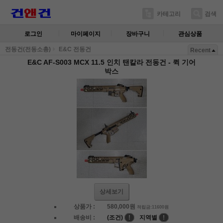
카테고리
검색
로그인
마이페이지
장바구니
관심상품
전동건(전동소총)
E&C 전동건
Recent
E&C AF-S003 MCX 11.5 인치 탠칼라 전동건 - 퀵 기어
박스
상세보기
상품가 :
580,000
원
적립금:11600원
배송비 :
(조건)
!
지역별
!