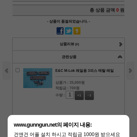
총 상품 금액
0
원
- 상품이 품절되었습니다. -
상품리뷰
[0]
관련상품
E&C M-Lok 레일용 3피스 메탈 레일
상품가 :
35,000원
적립금 :
700원
수량 :
+1
-1
CLASSIC ARMY 9 SLOT M-LOK 레일
www.gunngun.net의 페이지 내용:
세트
건앤건 어플 설치 하시고 적립금 1000원 받으세요