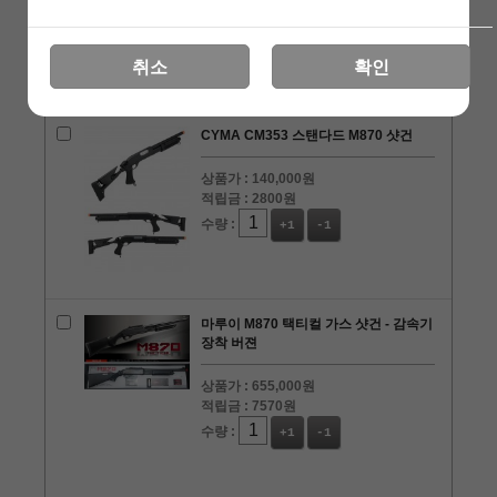
적립금 :
3000원
수량 :
+1
-1
취소
확인
CYMA CM353 스탠다드 M870 샷건
상품가 :
140,000원
적립금 :
2800원
수량 :
+1
-1
마루이 M870 택티컬 가스 샷건 - 감속기
장착 버젼
상품가 :
655,000원
적립금 :
7570원
수량 :
+1
-1