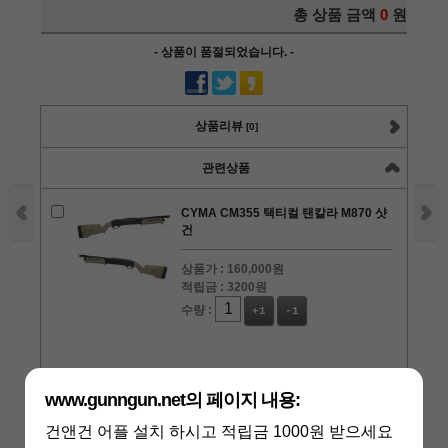
총 상품 금액
0
원
- 상품이 품절되었습니다. -
상품리뷰
[0]
관련상품
CYMA CM355 택티컬 탠칼라 M870 샷
건
상품가 :
160,000원
적립금 :
3200원
수량 :
+1
-1
www.gunngun.net의 페이지 내용:
CYMA CM355 택티컬 블랙 M870 샷건
건앤건 어플 설치 하시고 적립금 1000원 받으세요
상품가 :
150,000원