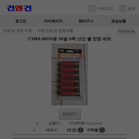
카테고리
검색
로그인
마이페이지
장바구니
관심상품
탄창 및 관련 부품
각종 탄창 및 탄창부품
Recent
CYMA M870용 30발 6팩 샷건 쉘 탄창 세트
상세보기
상품가 :
27,000
원
적립금:540원
배송비 :
(조건)
!
지역별
!