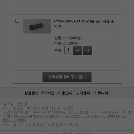
CYMA MP5A3 CM023용 오리지널 소
염기
상품가 :
3,000원
적립금 :
100원
수량 :
+1
-1
선택상품 장바구니 담기
상점정보
PC버젼
이용안내
고객센터
커뮤니티
상호명 : 건앤건
대표 : 김민성 | 개인정보 보호 책임자 : 김민성
사업자등록번호 :124-40-07377 | 통신판매업신고번호 : 제2016-수원권선-0051호
전화 : 031-222-5878,010-7239-5878,010-7220-5878,010-6730-8009 | 팩스 :
031-696-6396
주소 : 경기도 수원시 권선구 세류동 1124-4번지