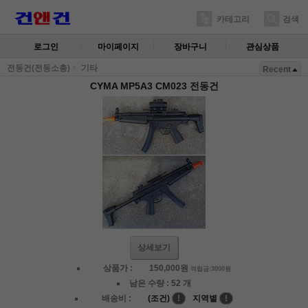
카테고리
검색
로그인
마이페이지
장바구니
관심상품
전동건(전동소총)
기타
Recent
CYMA MP5A3 CM023 전동건
상세보기
상품가 :
150,000
원
적립금:3000원
남은 수량 :
52 개
배송비 :
(조건)
!
지역별
!