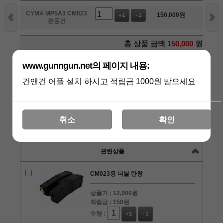
CYMA MP5A3 CM023
150,000
원
+1
-1
전동건
총 상품 금액
150,000
원
www.gunngun.net의 페이지 내용:
구매하기
건앤건 어플 설치 하시고 적립금 1000원 받으세요
장바구니
관심상품
취소
확인
상품리뷰
[3]
관련상품
CM023용 더블 탄창
상품가 :
12,000원
적립금 :
150원
수량 :
+1
-1