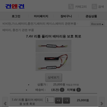
카테고리
검색
로그인
마이페이지
장바구니
관심상품
비비탄,가스,배터리,충전기,배터리 케이스,배터리 관련부품
Recent
배터리, 충전기 관련 부품
7.4V 리튬 폴리머 배터리용 보호 회로
상세보기
상품가 :
25,000
원
적립금:500원
배송비 :
(조건)
!
지역별
!
7.4V 리튬 폴리머 배터리
25,000
원
+1
-1
용 보호 회로