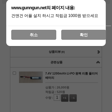
www.gunngun.net의 페이지 내용:
총 상품 금액
25,000
원
건앤건 어플 설치 하시고 적립금 1000원 받으세요
구매하기
장바구니
관심상품
취소
확인
상품리뷰
[0]
관련상품
7.4V 1200mAh LI-PO 원팩 리튬 폴리머
배터리
상품가 :
26,000원
적립금 :
520원
수량 :
+1
-1