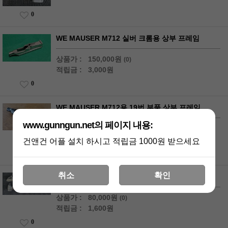
0
WE MAUSER M712 실버 크롬용 상부 프레임
상품가 :
150,000원
(0)
적립금 :
3,000원
0
WE MAUSER M712용 19번 부품 상부 프레임
www.gunngun.net의 페이지 내용:
상품가 :
98,000원
(0)
적립금 :
2,000원
건앤건 어플 설치 하시고 적립금 1000원 받으세요
0
취소
확인
WE 오리지널 M92용 실버 크롬 메탈 슬라이드
상품가 :
80,000원
(0)
적립금 :
1,600원
0