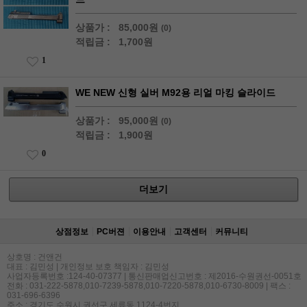
상품가 :
85,000원
(0)
적립금 :
1,700원
1
WE NEW 신형 실버 M92용 리얼 마킹 슬라이드
상품가 :
95,000원
(0)
적립금 :
1,900원
0
더보기
상점정보
PC버젼
이용안내
고객센터
커뮤니티
상호명 : 건앤건
대표 : 김민성 | 개인정보 보호 책임자 : 김민성
사업자등록번호 :124-40-07377 | 통신판매업신고번호 : 제2016-수원권선-0051호
전화 : 031-222-5878,010-7239-5878,010-7220-5878,010-6730-8009 | 팩스 :
031-696-6396
주소 : 경기도 수원시 권선구 세류동 1124-4번지