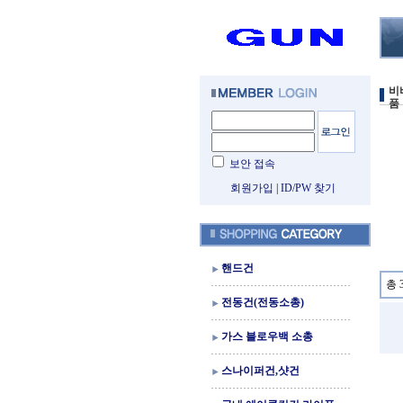
비
품
보안 접속
회원가입
|
ID/PW 찾기
핸드건
총 
전동건(전동소총)
가스 블로우백 소총
스나이퍼건,샷건