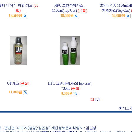
클래식 아미 파워 가스
(품
HFC 그린파워가스 -
3개묶음 X 1100ml 
절)
1100ml(Top Gas)
(품절)
파워가스(Top Gas)
16,500원
18,500원
52,000원
UP가스
(품절)
HFC 그린파워가스(Top Gas)
- 730ml
(품절)
11,000원
8,300원
[1]
[2]
회사소
 : 건앤건 | 대표자(성명):김민성 l 개인정보관리책임자 :
김민성