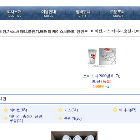
비비탄,가스,배터리,충전기,
비탄,가스,배터리,충전기,배터리 케이스,배터리 관련부
토이스타 2000발 0.17g
BB탄
(품절)
4,000원
31건
비비탄(65)
가스(31)
배터리(82)
배터리, 충전기 관련
충전기(26)
부품(11)