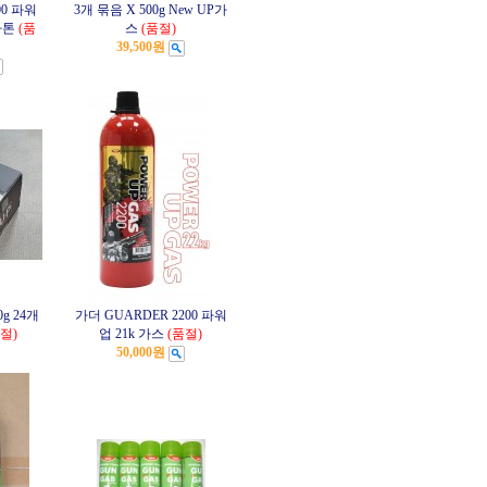
00 파워
3개 묶음 X 500g New UP가
카톤
(품
스
(품절)
39,500원
0g 24개
가더 GUARDER 2200 파워
절)
업 21k 가스
(품절)
50,000원