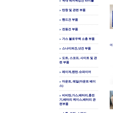
국내 에어콕킹건 라이플
탄창 및 관련 부품
핸드건 부품
전동건 부품
가스 블로우백 소총 부품
에
스나이퍼건,샷건 부품
도트, 스코프, 사이트 및 관
련 부품
레이져,랜턴-슈파이어
마운트, 레일(마운트 베이
스)
비비탄,가스,배터리,충전
기,배터리 케이스,배터리 관
련부품