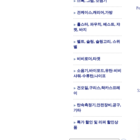
스톡, 그립, 소염기
Po
건케이스,캐리어,가방
홀스터, 파우치, 베스트, 쟈
켓, 바지
벨트, 슬링, 슬링고리, 스위
벨
비비로더,타겟
소음기,바이포드,유탄-비비
샤워-수류탄,나이프
건오일,구리스,락카스프레
5
이
탄속측정기,안전장비,공구,
기타
특가 할인 및 리퍼 할인상
품